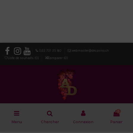
022 731 35 80
webmaster@drozvins.ch
Liste de souhaits (
0
)
Comparer (
0
)
0
Menu
Chercher
Connexion
Panier