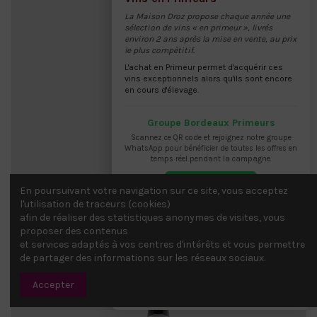
La Maison Droz propose chaque année une
sélection de vins « en primeur », livrés
environ 2 ans après la mise en vente, au prix
le plus compétitif.
L'achat en Primeur permet d'acquérir ces
vins exceptionnels alors qu'ils sont encore
en cours d'élevage.
Groupe Bordeaux Primeurs
Scannez ce QR code et rejoignez notre groupe
WhatsApp pour bénéficier de toutes les offres en
temps réel pendant la campagne.
Vins de Bordeaux
En poursuivant votre navigation sur ce site, vous acceptez
AMIRAL DE BEYCHEVELLE- 0.75 2021
l'utilisation de traceurs (cookies)
Saint-Julien
afin de réaliser des statistiques anonymes de visites, vous
46,00 CHF
proposer des contenus
et services adaptés à vos centres d'intérêts et vous permettre
de partager des informations sur les réseaux sociaux.
Rejoindre le groupe
Accepter