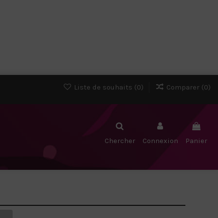
Liste de souhaits (
0
)
Comparer (
0
)
Chercher
Connexion
Panier