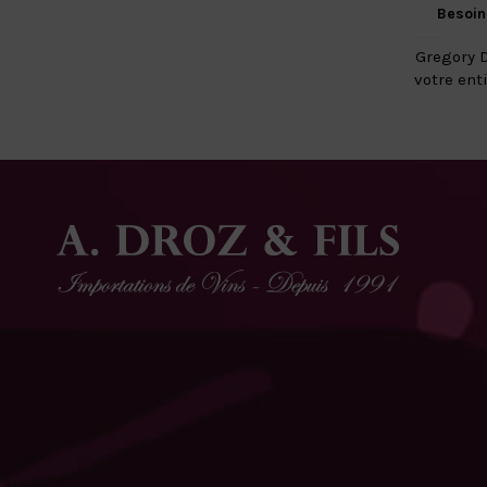
Besoin
Gregory D
votre ent