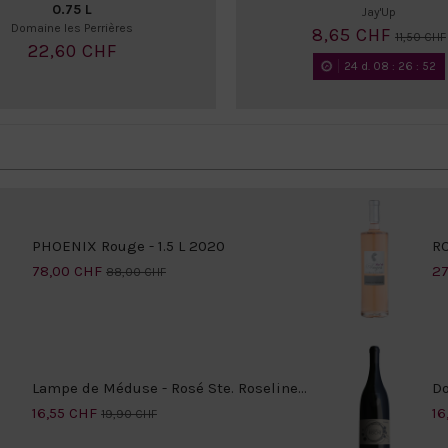
0.75 L
Jay'Up
Domaine les Perrières
8,65 CHF
11,50 CHF
22,60 CHF
24
d.
08
:
26
:
51
PHOENIX Rouge - 1.5 L 2020
RO
78,00 CHF
27
88,00 CHF
Lampe de Méduse - Rosé Ste. Roseline...
Do
16,55 CHF
16
19,90 CHF