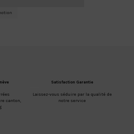
motion
enève
Satisfaction Garantie
vrées
Laissez-vous séduire par la qualité de
re canton,
notre service
g