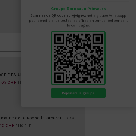
244 0.75 L + Etui
Groupe Bordeaux Primeurs
Louis-Roederer
59,00 CHF
Scannez ce QR code et rejoignez notre groupe WhatsApp
pour bénéficier de toutes les offres en temps réel pendant
la campagne.
SE DES ANGES - Magnum 1.5 L 2022...
,05 CHF
35,50 CHF
Rejoindre le groupe
maine de la Roche l Gamaret - 0.70 L
,10 CHF
21,10 CHF