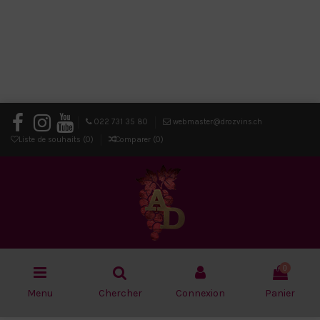
022 731 35 80
webmaster@drozvins.ch
Liste de souhaits (
0
)
Comparer (
0
)
0
Menu
Chercher
Connexion
Panier