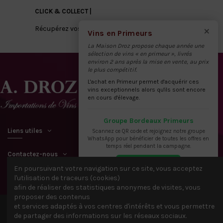
CLICK & COLLECT |
×
Récupérez vos vins directement à notre dépôt
Vins en Primeurs
La Maison Droz propose chaque année une
sélection de vins « en primeur », livrés
environ 2 ans après la mise en vente, au prix
le plus compétitif.
L'achat en Primeur permet d'acquérir ces
vins exceptionnels alors qu'ils sont encore
en cours d'élevage.
Groupe Bordeaux Primeurs
Liens utiles
Scannez ce QR code et rejoignez notre groupe
WhatsApp pour bénéficier de toutes les offres en
temps réel pendant la campagne.
Contactez-nous
En poursuivant votre navigation sur ce site, vous acceptez
l'utilisation de traceurs (cookies)
afin de réaliser des statistiques anonymes de visites, vous
proposer des contenus
et services adaptés à vos centres d'intérêts et vous permettre
© 2021 Tous droits réservés A. DROZ & FILS - IDACTIV &
Webbax
de partager des informations sur les réseaux sociaux.