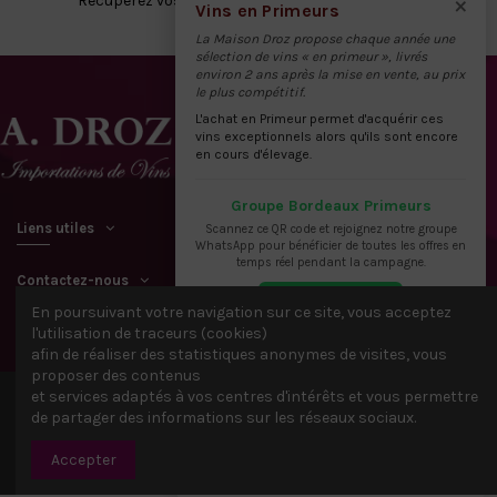
×
Récupérez vos vins directement à notre dépôt
Vins en Primeurs
La Maison Droz propose chaque année une
sélection de vins « en primeur », livrés
environ 2 ans après la mise en vente, au prix
le plus compétitif.
L'achat en Primeur permet d'acquérir ces
vins exceptionnels alors qu'ils sont encore
en cours d'élevage.
Groupe Bordeaux Primeurs
Liens utiles
Scannez ce QR code et rejoignez notre groupe
WhatsApp pour bénéficier de toutes les offres en
temps réel pendant la campagne.
Contactez-nous
En poursuivant votre navigation sur ce site, vous acceptez
l'utilisation de traceurs (cookies)
afin de réaliser des statistiques anonymes de visites, vous
proposer des contenus
et services adaptés à vos centres d'intérêts et vous permettre
© 2021 Tous droits réservés A. DROZ & FILS - IDACTIV &
Webbax
de partager des informations sur les réseaux sociaux.
Rejoindre le groupe
Accepter