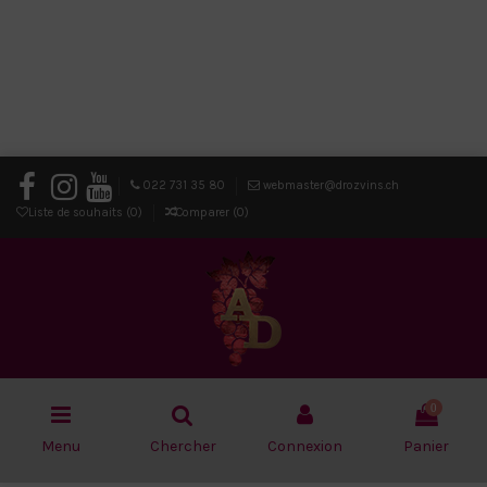
022 731 35 80
webmaster@drozvins.ch
Liste de souhaits (
0
)
Comparer (
0
)
0
Menu
Chercher
Connexion
Panier