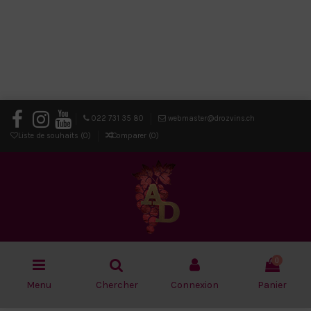
022 731 35 80
webmaster@drozvins.ch
Liste de souhaits (
0
)
Comparer (
0
)
0
Menu
Chercher
Connexion
Panier