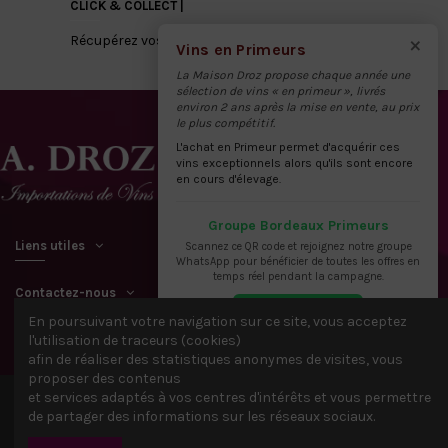
CLICK & COLLECT |
×
Récupérez vos vins directement à notre dépôt
Vins en Primeurs
La Maison Droz propose chaque année une
sélection de vins « en primeur », livrés
environ 2 ans après la mise en vente, au prix
le plus compétitif.
L'achat en Primeur permet d'acquérir ces
vins exceptionnels alors qu'ils sont encore
en cours d'élevage.
Groupe Bordeaux Primeurs
Liens utiles
Scannez ce QR code et rejoignez notre groupe
WhatsApp pour bénéficier de toutes les offres en
temps réel pendant la campagne.
Contactez-nous
En poursuivant votre navigation sur ce site, vous acceptez
l'utilisation de traceurs (cookies)
afin de réaliser des statistiques anonymes de visites, vous
proposer des contenus
et services adaptés à vos centres d'intérêts et vous permettre
© 2021 Tous droits réservés A. DROZ & FILS - IDACTIV &
Webbax
de partager des informations sur les réseaux sociaux.