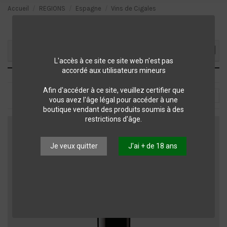
Accueil
REGIONS
Espagne
Vins de Cigales
Filtrer ma sélection
L'accès à ce site ce site web n'est pas
Vins de Cigales
accordé aux utilisateurs mineurs
Afin d'accéder à ce site, veuillez certifier que
Choisir
2
vous avez l'âge légal pour accéder à une
boutique vendant des produits soumis à des
restrictions d'âge.
Je veux quitter
J'ai + de 18 ans