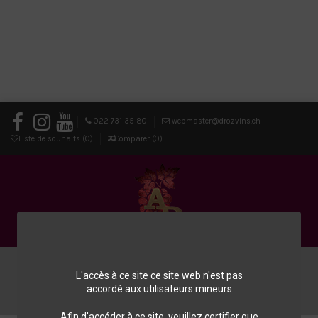
022 731 35 80
webmaster@drozvins.ch
Liste de souhaits (
0
)
Comparer (
0
)
0
L'accès à ce site ce site web n'est pas
accordé aux utilisateurs mineurs
Menu
Chercher
Connexion
Panier
Afin d'accéder à ce site, veuillez certifier que