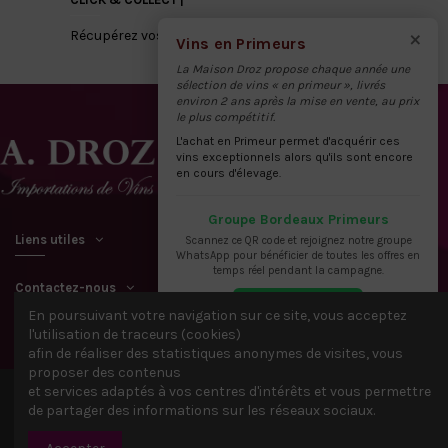
×
Récupérez vos vins directement à notre dépôt
Vins en Primeurs
La Maison Droz propose chaque année une
sélection de vins « en primeur », livrés
environ 2 ans après la mise en vente, au prix
le plus compétitif.
L'achat en Primeur permet d'acquérir ces
vins exceptionnels alors qu'ils sont encore
en cours d'élevage.
Groupe Bordeaux Primeurs
Liens utiles
Scannez ce QR code et rejoignez notre groupe
WhatsApp pour bénéficier de toutes les offres en
temps réel pendant la campagne.
Contactez-nous
En poursuivant votre navigation sur ce site, vous acceptez
l'utilisation de traceurs (cookies)
afin de réaliser des statistiques anonymes de visites, vous
proposer des contenus
et services adaptés à vos centres d'intérêts et vous permettre
© 2021 Tous droits réservés A. DROZ & FILS - IDACTIV &
Webbax
de partager des informations sur les réseaux sociaux.
Rejoindre le groupe