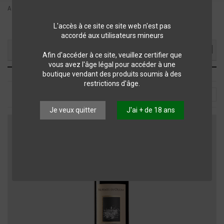
Accueil
REGIONS
Italie
Vins de la Sardaigne
L'accès à ce site ce site web n'est pas
accordé aux utilisateurs mineurs
Filtrer ma sélection
Afin d'accéder à ce site, veuillez certifier que
vous avez l'âge légal pour accéder à une
Vins de la Sardaigne
boutique vendant des produits soumis à des
restrictions d'âge.
Choisir
1
Je veux quitter
J'ai + de 18 ans