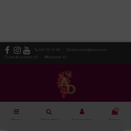
022 731 35 80
webmaster@drozvins.ch
Liste de souhaits (
0
)
Comparer (
0
)
0
Menu
Chercher
Connexion
Panier