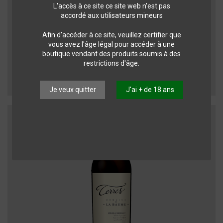
L'accès à ce site ce site web n'est pas
accordé aux utilisateurs mineurs
Afin d'accéder à ce site, veuillez certifier que
vous avez l'âge légal pour accéder à une
Vins du Languedoc-Roussillon
boutique vendant des produits soumis à des
Domaine de la BAUME - Viognier - 0.75 L 2024
restrictions d'âge.
Domaine de la Baume
11,85 CHF
Je veux quitter
J'ai + de 18 ans