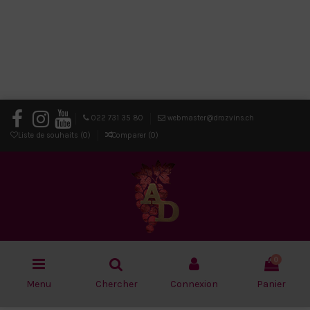
022 731 35 80
webmaster@drozvins.ch
Liste de souhaits (
0
)
Comparer (
0
)
0
Menu
Chercher
Connexion
Panier