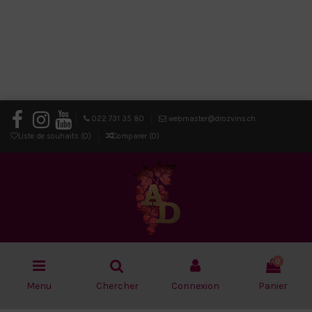
022 731 35 80
webmaster@drozvins.ch
Liste de souhaits (
0
)
Comparer (
0
)
0
Menu
Chercher
Connexion
Panier