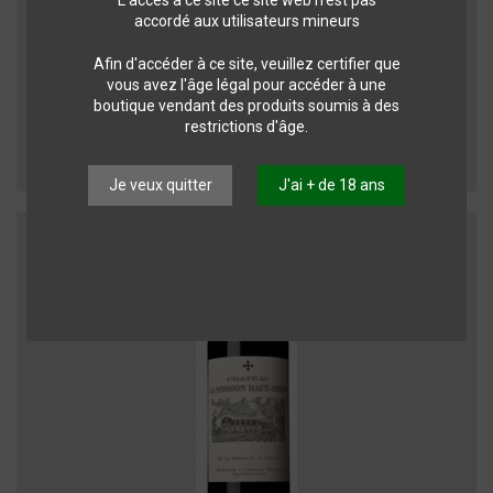
L'accès à ce site ce site web n'est pas
accordé aux utilisateurs mineurs
Afin d'accéder à ce site, veuillez certifier que
vous avez l'âge légal pour accéder à une
Vins de Bordeaux
boutique vendant des produits soumis à des
Château SMITH HAUT LAFITTE Rouge - 0.75 L 11
restrictions d'âge.
Pessac-Léognan
92,95 CHF
Je veux quitter
J'ai + de 18 ans