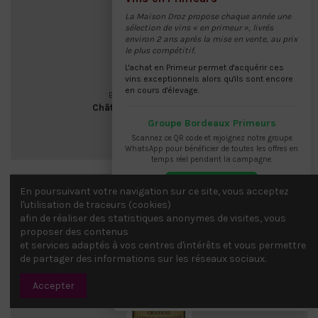
La Maison Droz propose chaque année une
sélection de vins « en primeur », livrés
environ 2 ans après la mise en vente, au prix
le plus compétitif.
L'achat en Primeur permet d'acquérir ces
vins exceptionnels alors qu'ils sont encore
en cours d'élevage.
BORDEAUX PRIMEURS 2025
Château CANTIN - 0.75 L 2025
Saint-Emilion
Groupe Bordeaux Primeurs
21,10 CHF
Scannez ce QR code et rejoignez notre groupe
WhatsApp pour bénéficier de toutes les offres en
temps réel pendant la campagne.
Nouveauté
En poursuivant votre navigation sur ce site, vous acceptez
l'utilisation de traceurs (cookies)
afin de réaliser des statistiques anonymes de visites, vous
proposer des contenus
et services adaptés à vos centres d'intérêts et vous permettre
de partager des informations sur les réseaux sociaux.
Rejoindre le groupe
Accepter