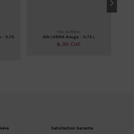
Vins du Maroc
 - 0.75
AIN LORMA Rouge - 0.75 L
Châ
8,90 CHF
enève
Satisfaction Garantie