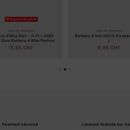
Rupture de stock
Vins du Piemont
Vins du Piemont
ra d'Alba DOC - 0.75 L 2023
Barbera d'Asti DOCG Ricossa
 Baio Barbera d'Alba Paolina
L
15,65 CHF
9,95 CHF
Paiement sécurisé
Livraison Gratuite sur G