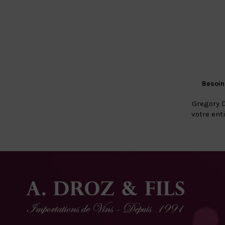
Besoin
Gregory D
votre ent