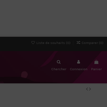
Liste de souhaits (
0
)
Comparer (
0
)
Chercher
Connexion
Panier