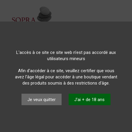
L'accès à ce site ce site web n'est pas accordé aux
Référence
7_VE_122163
utilisateurs mineurs
12,85 CHF
TTC
Afin d'accéder à ce site, veuillez certifier que vous
avez l'âge légal pour accéder à une boutique vendant
Le Ripasso est obtenu par le passage d'un Valpolicella sur 
des produits soumis à des restrictions d'âge.
élégant aux arômes de café torréfié et de chocolat.
Je veux quitter
J'ai + de 18 ans
Accord : Viandes et rôtis
Ajouter au panier