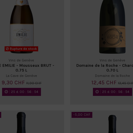
Rupture de stock
Vins de Genève
Vins de Genève
 EMILIE - Mousseux BRUT -
Domaine de la Roche - Char
0.75 L
0.70 L
La Cave de Genève
Domaine de la Roche
9,30 CHF
12,45 CHF
11,90 CHF
13,45 CH
25
d.
00
:
56
:
52
25
d.
00
:
56
:
52
-5,00 CHF