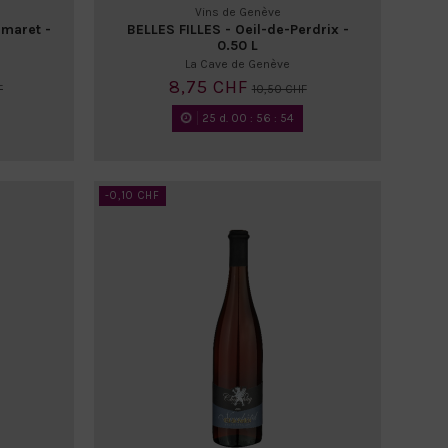
Vins de Genève
amaret -
BELLES FILLES - Oeil-de-Perdrix -
0.50 L
La Cave de Genève
8,75 CHF
F
10,50 CHF
25
d.
00
:
56
:
52
-0,10 CHF