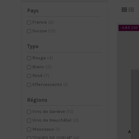
Pays
France
(2)
-4,85 CHF
Suisse
(12)
Type
Rouge
(4)
Blanc
(2)
Rosé
(7)
Effervescents
(1)
Régions
Vins de Genève
(15)
Vins de Neuchâtel
(2)
Mousseux
(1)
ALLE
"COUPS DE COEUR"
(4)