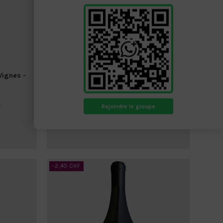
Vins de Genève
Vignes -
CLOS DU CHÂTEAU - Diamant Rosé -
0.75 L
Clos du Château (Choully)
11,90 CHF
F
14,05 CHF
Rejoindre le groupe
25
d.
00
:
56
:
52
-2,40 CHF