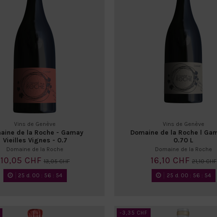
Vins de Genève
Vins de Genève
aine de la Roche - Gamay
Domaine de la Roche l Gam
Vieilles Vignes - 0.7
0.70 L
Domaine de la Roche
Domaine de la Roche
10,05 CHF
16,10 CHF
13,05 CHF
21,10 CHF
25
d.
00
:
56
:
52
25
d.
00
:
56
:
52
-3,35 CHF