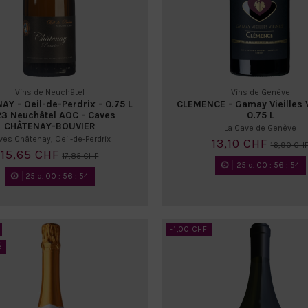
Vins de Neuchâtel
Vins de Genève
AY - Oeil-de-Perdrix - 0.75 L
CLEMENCE - Gamay Vieilles 
3 Neuchâtel AOC - Caves
0.75 L
CHÂTENAY-BOUVIER
La Cave de Genève
ves Châtenay, Oeil-de-Perdrix
13,10 CHF
16,90 CH
15,65 CHF
17,85 CHF
25
d.
00
:
56
:
52
25
d.
00
:
56
:
52
-1,00 CHF
é