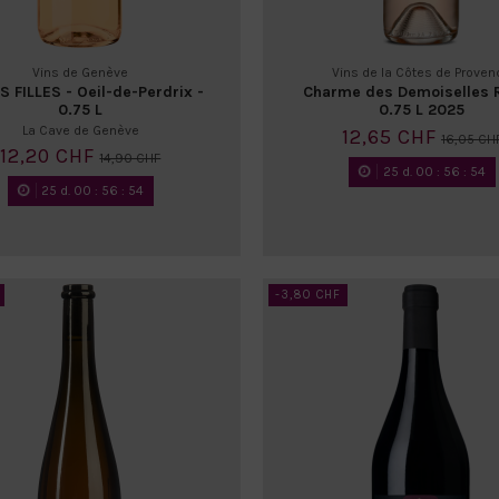
Vins de Genève
Vins de la Côtes de Proven
S FILLES - Oeil-de-Perdrix -
Charme des Demoiselles 
0.75 L
0.75 L 2025
La Cave de Genève
12,65 CHF
16,05 CH
12,20 CHF
14,90 CHF
25
d.
00
:
56
:
52
25
d.
00
:
56
:
52
-3,80 CHF