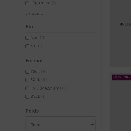
Légumes
(3)
Tout afficher
BELLE
Bio
Non
(11)
oui
(1)
Format
75cl.
(9)
-2,20 CHF
50cl.
(3)
1.5 L (Magnum)
(1)
35cl.
(1)
Poids