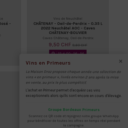
ce
Vins de Neuchâtel
Rosé -
CHÂTENAY - Oeil-de-Perdrix - 0.35 L
2022 Neuchâtel AOC - Caves
CHÂTENAY-BOUVIER
F
Caves Châtenay, Oeil-de-Perdrix
9,50 CHF
9,60 CHF
25
d.
00
:
56
:
52
×
Vins en Primeurs
La Maison Droz propose chaque année une sélection de
-2,15 CHF
vins « en primeur », livrés environ 2 ans après la mise
en vente, au prix le plus compétitif.
L'achat en Primeur permet d'acquérir ces vins
exceptionnels alors qu'ils sont encore en cours d'élevage.
Groupe Bordeaux Primeurs
Scannez ce QR code et rejoignez notre groupe WhatsApp
pour bénéficier de toutes les offres en temps réel pendant
la campagne.