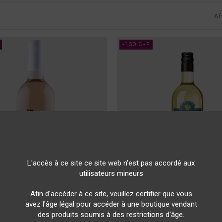
Af
-1,50 CHF
L'accès à ce site ce site web n'est pas accordé aux
utilisateurs mineurs
Afin d'accéder à ce site, veuillez certifier que vous
Vins de Genève
Vins de Genève
avez l'âge légal pour accéder à une boutique vendant
MOGNES - Oeil de Perdrix -
BELLES FILLES - Chasselas -
des produits soumis à des restrictions d'âge.
0.75 L
La Cave de Genève