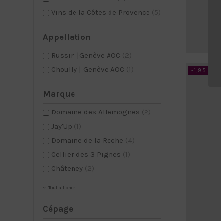
Vins de la Côtes de Provence
(5)
Appellation
Russin |Genève AOC
(2)
Choully | Genève AOC
(1)
-1,85 CHF
Marque
Domaine des Allemognes
(2)
Jay'Up
(1)
Domaine de la Roche
(4)
Cellier des 3 Pignes
(1)
Châteney
(2)
Tout afficher
Cépage