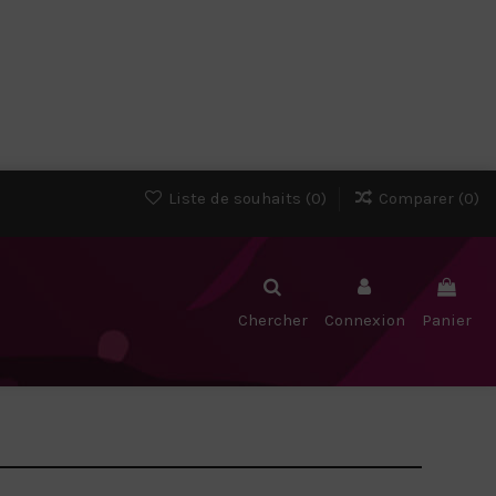
Liste de souhaits (
0
)
Comparer (
0
)
Chercher
Connexion
Panier