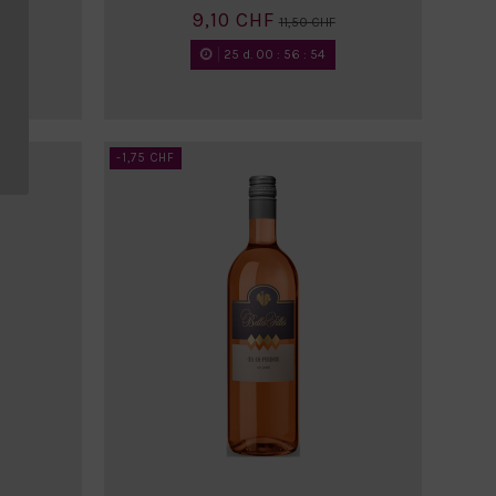
9,10 CHF
11,50 CHF
25
d.
00
:
56
:
52
-1,75 CHF