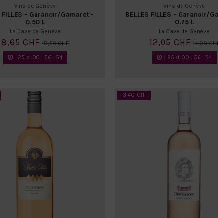
Vins de Genève
Vins de Genève
 FILLES - Garanoir/Gamaret -
BELLES FILLES - Garanoir/G
0.50 L
0.75 L
La Cave de Genève
La Cave de Genève
8,65 CHF
12,05 CHF
10,50 CHF
14,90 CH
25
d.
00
:
56
:
52
25
d.
00
:
56
:
52
-3,40 CHF