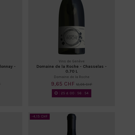
Vins de Genève
donnay -
Domaine de la Roche - Chasselas -
0.70 L
Domaine de la Roche
9,65 CHF
F
12,05 CHF
25
d.
00
:
56
:
52
-4,15 CHF