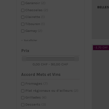
Garanoir
(2)
BELLES
Chasselas
(2)
Clairette
(1)
Tibouren
(1)
Gamay
(2)
Tout afficher
-2,70 CHF
Prix
0,00 CHF - 90,00 CHF
Accord Mets et Vins
Fromages
(7)
Plat régionaux ou d’ailleurs
(2)
Grillades
(6)
Desserts
(3)