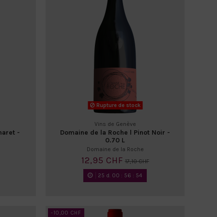
Rupture de stock
Vins de Genève
aret -
Domaine de la Roche l Pinot Noir -
0.70 L
Domaine de la Roche
12,95 CHF
17,10 CHF
25
d.
00
:
56
:
52
-10,00 CHF