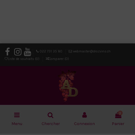
022 731 35 80
webmaster@drozvins.ch
Liste de souhaits (
0
)
Comparer (
0
)
0
Menu
Chercher
Connexion
Panier