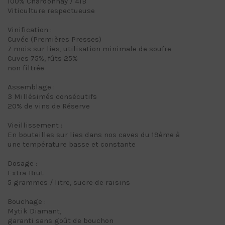
100% Chardonnay / 41B
Viticulture respectueuse
Vinification :
Cuvée (Premières Presses)
7 mois sur lies, utilisation minimale de soufre
Cuves 75%, fûts 25%
non filtrée
Assemblage :
3 Millésimés consécutifs
20% de vins de Réserve
Vieillissement :
En bouteilles sur lies dans nos caves du 19ème à
une température basse et constante
Dosage :
Extra-Brut
5 grammes / litre, sucre de raisins
Bouchage :
Mytik Diamant,
garanti sans goût de bouchon