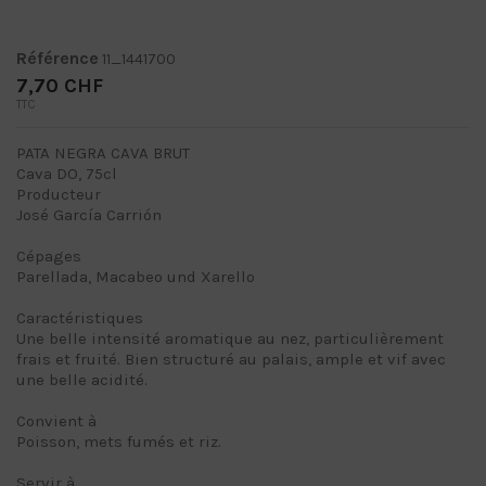
Référence
11_1441700
7,70 CHF
TTC
PATA NEGRA CAVA BRUT
Cava DO, 75cl
Producteur
José García Carrión
Cépages
Parellada, Macabeo und Xarello
Caractéristiques
Une belle intensité aromatique au nez, particulièrement
frais et fruité. Bien structuré au palais, ample et vif avec
une belle acidité.
Convient à
Poisson, mets fumés et riz.
Servir à