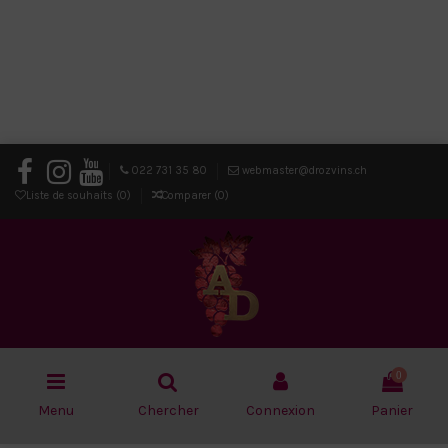
022 731 35 80
webmaster@drozvins.ch
Liste de souhaits (
0
)
Comparer (
0
)
0
Menu
Chercher
Connexion
Panier