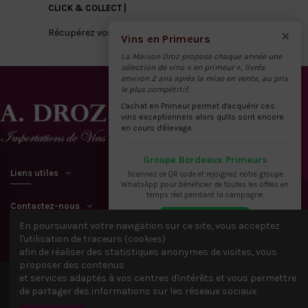
CLICK & COLLECT |
×
Récupérez vos vins directement à notre dépôt
Vins en Primeurs
La Maison Droz propose chaque année une
sélection de vins « en primeur », livrés
environ 2 ans après la mise en vente, au prix
le plus compétitif.
L'achat en Primeur permet d'acquérir ces
vins exceptionnels alors qu'ils sont encore
en cours d'élevage.
Groupe Bordeaux Primeurs
Liens utiles
Scannez ce QR code et rejoignez notre groupe
WhatsApp pour bénéficier de toutes les offres en
temps réel pendant la campagne.
Contactez-nous
En poursuivant votre navigation sur ce site, vous acceptez
l'utilisation de traceurs (cookies)
afin de réaliser des statistiques anonymes de visites, vous
proposer des contenus
et services adaptés à vos centres d'intérêts et vous permettre
© 2021 Tous droits réservés A. DROZ & FILS - IDACTIV &
Webbax
de partager des informations sur les réseaux sociaux.