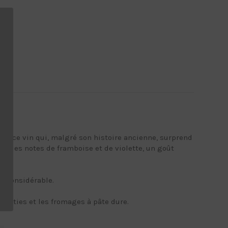
s de ce vin qui, malgré son histoire ancienne, surprend
ec des notes de framboise et de violette, un goût
le considérable.
s rôties et les fromages à pâte dure.