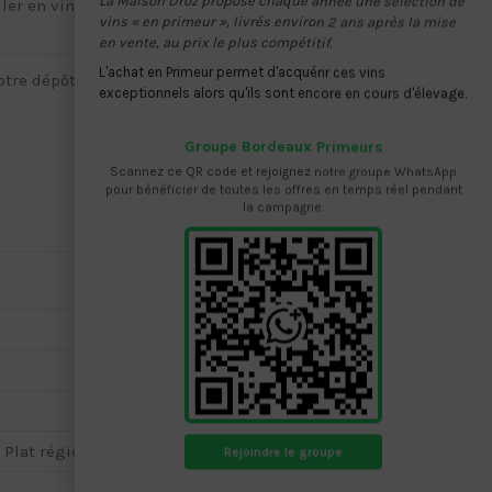
La Maison Droz propose chaque année une sélection de
er en vins, est à votre entière
vins « en primeur », livrés environ 2 ans après la mise
en vente, au prix le plus compétitif.
L'achat en Primeur permet d'acquérir ces vins
CLICK & COLLECT |
exceptionnels alors qu'ils sont encore en cours d'élevage.
Groupe Bordeaux Primeurs
Scannez ce QR code et rejoignez notre groupe WhatsApp
pour bénéficier de toutes les offres en temps réel pendant
la campagne.
 Plat régionaux ou d’ailleurs
Rejoindre le groupe