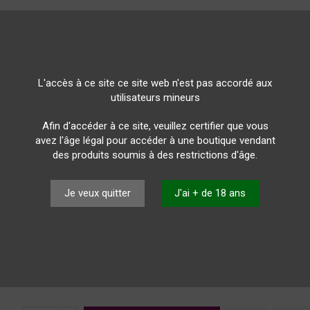
Référence
7_PMT_220307
L'accès à ce site ce site web n'est pas accordé aux
16,20 CHF
utilisateurs mineurs
TTC
Afin d'accéder à ce site, veuillez certifier que vous
avez l'âge légal pour accéder à une boutique vendant
DOC - "Briccomacc"
des produits soumis à des restrictions d'âge.
Roberto Sarotto
L'élevage en fûts de chêne et en bouteilles sont les secret
Je veux quitter
J'ai + de 18 ans
par sa modernité, son bouquet caractéristique et vineux av
élégant et équilibré.
Acidité correcte, excellent corps avec une persistance fina
Appréciable tout au long du repas et surtout sur les viande