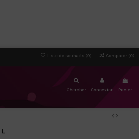
Liste de souhaits (
0
)
Comparer (
0
)
Chercher
Connexion
Panier
 L