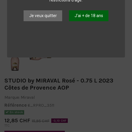
Je veux quitter
J'ai + de 18 ans
STUDIO by MIRAVAL Rosé - 0.75 L 2023
Côtes de Provence AOP
Marque:
Miraval
Référence
6_RPRO_3511
En stock
12,85 CHF
15,95 CHF
-3,10 CHF
TTC