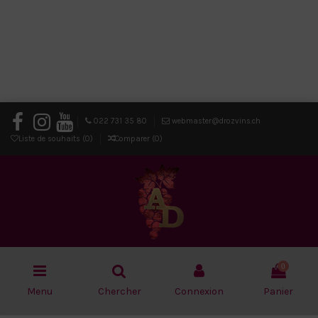
022 731 35 80
webmaster@drozvins.ch
Liste de souhaits (
0
)
Comparer (
0
)
0
Menu
Chercher
Connexion
Panier