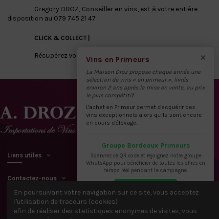
Gregory DROZ, Conseiller en vins, est à votre entière
disposition au 079 745 21 47
CLICK & COLLECT |
×
Récupérez vos vins directement à notre dépôt
Vins en Primeurs
La Maison Droz propose chaque année une
sélection de vins « en primeur », livrés
environ 2 ans après la mise en vente, au prix
le plus compétitif.
L'achat en Primeur permet d'acquérir ces
vins exceptionnels alors qu'ils sont encore
en cours d'élevage.
Groupe Bordeaux Primeurs
Liens utiles
Scannez ce QR code et rejoignez notre groupe
WhatsApp pour bénéficier de toutes les offres en
temps réel pendant la campagne.
Contactez-nous
En poursuivant votre navigation sur ce site, vous acceptez
l'utilisation de traceurs (cookies)
afin de réaliser des statistiques anonymes de visites, vous