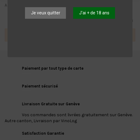
Accueil
Marques
Pata Negra
Je veux quitter
J'ai + de 18 ans
Liste des produits par marque Pata Negra
Il n'y a pas de produits.
Paiement par tout type de carte
Paiement sécurisé
Livraison Gratuite sur Genève
Vos commandes sont livrées gratuitement sur Genève.
Autre canton, Livraison par VinoLog
Satisfaction Garantie