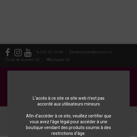
022 731 35 80
webmaster@drozvins.ch
Liste de souhaits (
0
)
Comparer (
0
)
L'accès à ce site ce site web n'est pas
accordé aux utilisateurs mineurs
0
Afin d'accéder à ce site, veuillez certifier que
vous avez l'âge légal pour accéder à une
Menu
Chercher
Connexion
Panier
boutique vendant des produits soumis à des
restrictions d'âge.