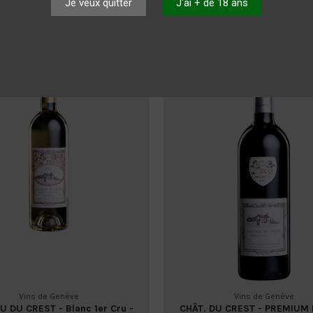
Je veux quitter
J'ai + de 18 ans
Château du Crest
Château du Crest
15,10 CHF
15,10 CHF
Vins de Genève
Vins de Genève
 DU CREST - Blanc 1er Cru -
CHÂT. DU CREST - PREMIUM 