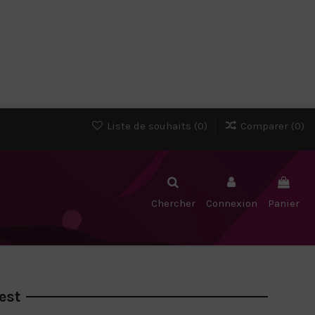
Liste de souhaits (
0
)
Comparer (
0
)
Chercher
Connexion
Panier
est