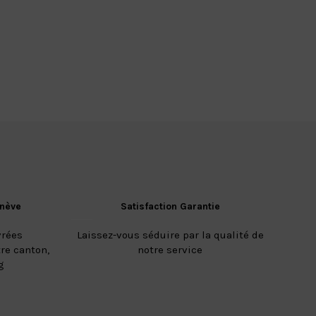
enève
Satisfaction Garantie
vrées
Laissez-vous séduire par la qualité de
re canton,
notre service
g