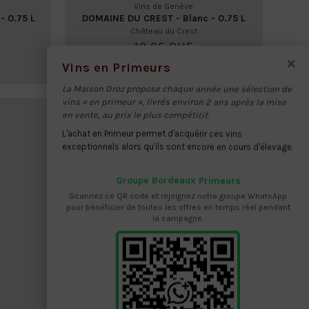
Vins de Genève
 0.75 L
DOMAINE DU CREST - Blanc - 0.75 L
Château du Crest
10,05 CHF
×
Vins en Primeurs
La Maison Droz propose chaque année une sélection de
vins « en primeur », livrés environ 2 ans après la mise
en vente, au prix le plus compétitif.
L'achat en Primeur permet d'acquérir ces vins
exceptionnels alors qu'ils sont encore en cours d'élevage.
Groupe Bordeaux Primeurs
Scannez ce QR code et rejoignez notre groupe WhatsApp
pour bénéficier de toutes les offres en temps réel pendant
la campagne.