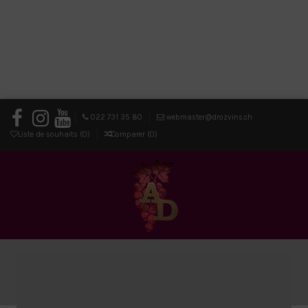
022 731 35 80
webmaster@drozvins.ch
Liste de souhaits (
0
)
Comparer (
0
)
0
Menu
Chercher
Connexion
Panier