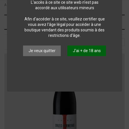
L'accès à ce site ce site web n'est pas
Accueil
Marques
Ogier Caves des Papes
accordé aux utilisateurs mineurs
Liste des produits par marque Ogier
Afin d'accéder à ce site, veuillez certifier que
vous avez l'âge légal pour accéder à une
Caves des Papes
boutique vendant des produits soumis à des
restrictions d'âge.
Choisir
2
Je veux quitter
J'ai + de 18 ans