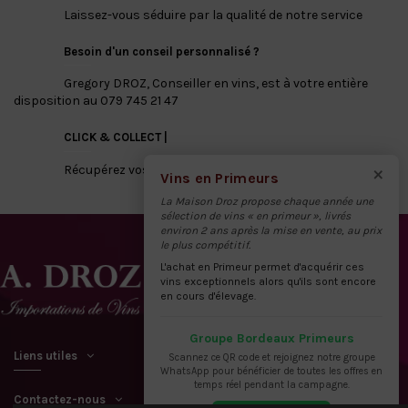
Laissez-vous séduire par la qualité de notre service
Besoin d'un conseil personnalisé ?
Gregory DROZ, Conseiller en vins, est à votre entière
disposition au 079 745 21 47
CLICK & COLLECT |
×
Récupérez vos vins directement à notre dépôt
Vins en Primeurs
La Maison Droz propose chaque année une
sélection de vins « en primeur », livrés
environ 2 ans après la mise en vente, au prix
le plus compétitif.
L'achat en Primeur permet d'acquérir ces
vins exceptionnels alors qu'ils sont encore
en cours d'élevage.
Groupe Bordeaux Primeurs
Liens utiles
Scannez ce QR code et rejoignez notre groupe
WhatsApp pour bénéficier de toutes les offres en
temps réel pendant la campagne.
Contactez-nous