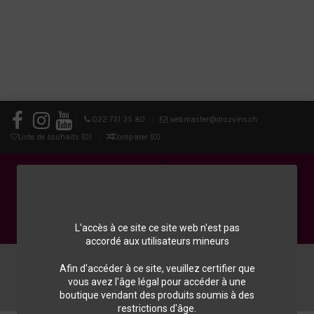
022 731 35 80
webmaster@drozvins.ch
Liste de souhaits (
0
)
Comparer (
0
)
L'accès à ce site ce site web n'est pas
accordé aux utilisateurs mineurs
0
Afin d'accéder à ce site, veuillez certifier que
vous avez l'âge légal pour accéder à une
Menu
Chercher
Connexion
Panier
boutique vendant des produits soumis à des
restrictions d'âge.