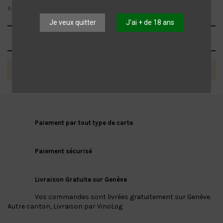
Accueil
Marques
Feudo Arancio
Je veux quitter
J'ai + de 18 ans
Liste des produits par marque Feudo
Arancio
Il n'y a pas de produits.
Paiement par tout type de carte
Paiement sécurisé
Livraison Gratuite sur Genève
Vos commandes sont livrées gratuitement sur Genève.
Autre canton, Livraison par VinoLog