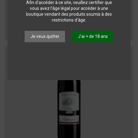
Afin d'accéder à ce site, veuillez certifier que
vous avez l'âge légal pour accéder à une
Vins du Valais
boutique vendant des produits soumis à des
SOLEIL D'OR - Fendant - 0.75 L
restrictions d'âge.
Imesch
13,45 CHF
Je veux quitter
J'ai + de 18 ans