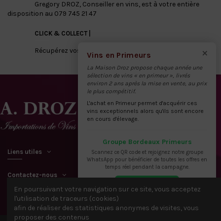
Gregory DROZ, Conseiller en vins, est à votre entière
disposition au 079 745 21 47
CLICK & COLLECT |
×
Récupérez vos vins directement à notre dépôt
Vins en Primeurs
La Maison Droz propose chaque année une
sélection de vins « en primeur », livrés
environ 2 ans après la mise en vente, au prix
le plus compétitif.
L'achat en Primeur permet d'acquérir ces
vins exceptionnels alors qu'ils sont encore
en cours d'élevage.
Groupe Bordeaux Primeurs
Liens utiles
Scannez ce QR code et rejoignez notre groupe
WhatsApp pour bénéficier de toutes les offres en
temps réel pendant la campagne.
Contactez-nous
En poursuivant votre navigation sur ce site, vous acceptez
l'utilisation de traceurs (cookies)
afin de réaliser des statistiques anonymes de visites, vous
proposer des contenus