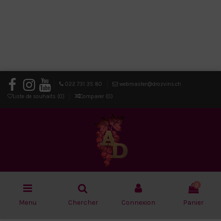
022 731 35 80
webmaster@drozvins.ch
Liste de souhaits (
0
)
Comparer (
0
)
0
Menu
Chercher
Connexion
Panier