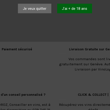
Je veux quitter
J'ai + de 18 ans
Paiement sécurisé
Livraison Gratuite sur G
Vos commandes sont li
gratuitement sur Genève. Aut
Livraison par VinoLo
 d'un conseil personnalisé ?
CLICK & COLLECT |
ROZ, Conseiller en vins, est à
Récupérez vos vins directeme
ière disposition au 079 745 21
dépôt