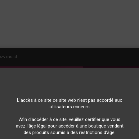
zvins.ch
VINS
OFFRIR DU VIN
BIERES
HUILE D'OLIVE
CONTACT
L'accès à ce site ce site web n'est pas accordé aux
utilisateurs mineurs
Afin d'accéder à ce site, veuillez certifier que vous
avez l'âge légal pour accéder à une boutique vendant
 des produits par marque Domaine de la F
des produits soumis à des restrictions d'âge.