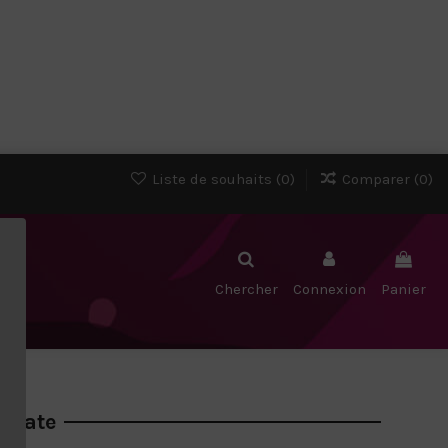
Liste de souhaits (
0
)
Comparer (
0
)
Chercher
Connexion
Panier
régate