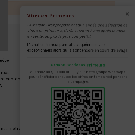
×
Vins en Primeurs
La Maison Droz propose chaque année une sélection de
vins « en primeur », livrés environ 2 ans après la mise
en vente, au prix le plus compétitif.
L'achat en Primeur permet d'acquérir ces vins
exceptionnels alors qu'ils sont encore en cours d'élevage.
enève
Satisfaction Garantie
Groupe Bordeaux Primeurs
Scannez ce QR code et rejoignez notre groupe WhatsApp
vrées
Laissez-vous séduire par la qualité de
pour bénéficier de toutes les offres en temps réel pendant
re canton,
notre service
la campagne.
g
nt à notre